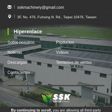
sskmachinery@gmail.com
3F, No. 476, Fuhsing N. Rd., Taipei 10476, Taiwan
Hiperenlace
Sobre nosotros
Productos
Notícias
Videos
Descargas
Territorios de ventas
Contáctenos
By continuing to scroll,
you are allowing all third-party
© SIN SHENG KUANG ELECTRIC & MACHINERY