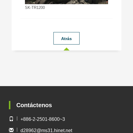
SK-TR1200
Atrás
Contáctenos
+886-2-2501-8600~3
d28962@ms31.hinet.net